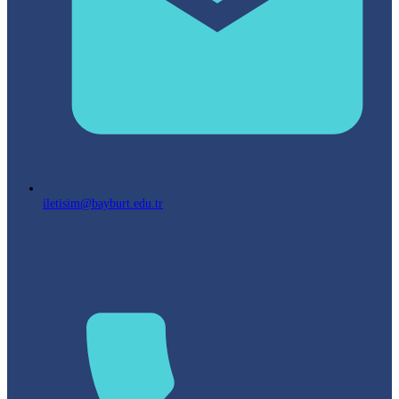
iletisim@bayburt.edu.tr