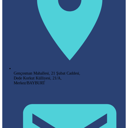
Gençosman Mahallesi, 21 Şubat Caddesi,
Dede Korkut Külliyesi, 21/A,
Merkez/BAYBURT