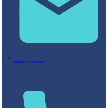
iletisim@bayburt.edu.tr