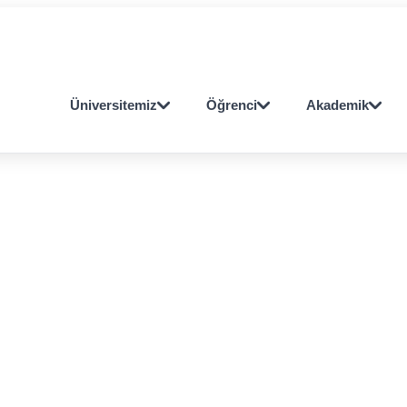
Öğrenci
Personel
OBS
E-POSTA
E-POSTA
Üniversitemiz
Öğrenci
Akademik