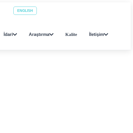
Personel ara
EBYS
ENGLISH
İdari
Araştırma
Kalite
İletişim