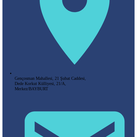
Gençosman Mahallesi, 21 Şubat Caddesi,
Dede Korkut Külliyesi, 21/A,
Merkez/BAYBURT