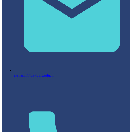
iletisim@bayburt.edu.tr