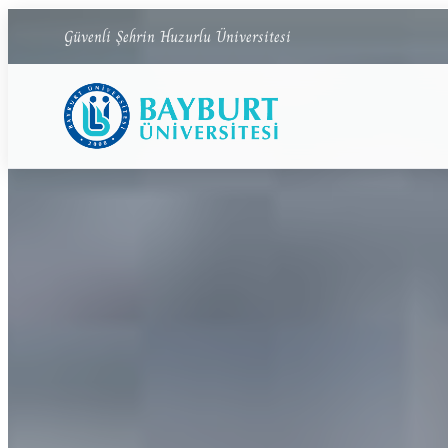
Bayburt Üniversitesi ana sayfası
Güvenli Şehrin Huzurlu Üniversitesi