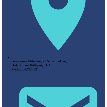
Gençosman Mahallesi, 21 Şubat Caddesi,
Dede Korkut Külliyesi, 21/A,
Merkez/BAYBURT