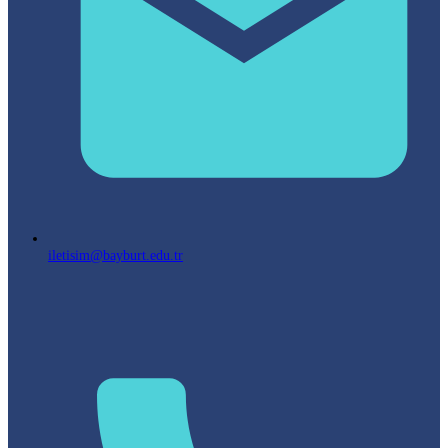
iletisim@bayburt.edu.tr