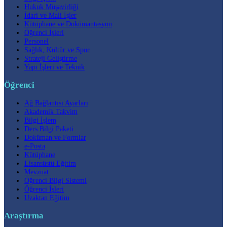
Hukuk Müşavirliği
İdari ve Mali İşler
Kütüphane ve Dokümantasyon
Öğrenci İşleri
Personel
Sağlık, Kültür ve Spor
Strateji Geliştirme
Yapı İşleri ve Teknik
Öğrenci
Ağ Bağlantısı Ayarları
Akademik Takvim
Bilgi İşlem
Ders Bilgi Paketi
Doküman ve Formlar
e-Posta
Kütüphane
Lisansüstü Eğitim
Mevzuat
Öğrenci Bilgi Sistemi
Öğrenci İşleri
Uzaktan Eğitim
Araştırma