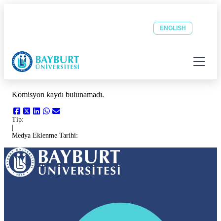
Güvenli Şehrin Huzurlu Üniversitesi
Öğrenci
Personel
OBS
EBYS
ENGLISH
E-POSTA
E-POSTA
Menüyü
Komisyon kaydı bulunamadı.
Tip:
|
Medya Eklenme Tarihi: