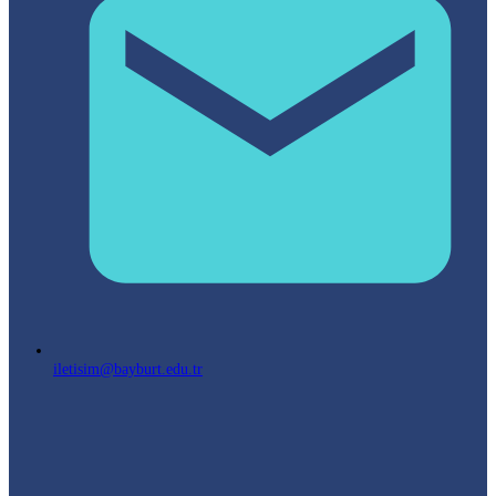
iletisim@bayburt.edu.tr