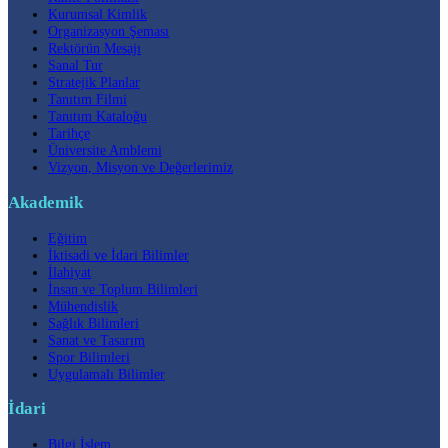
Kurumsal Kimlik
Organizasyon Şeması
Rektörün Mesajı
Sanal Tur
Stratejik Planlar
Tanıtım Filmi
Tanıtım Kataloğu
Tarihçe
Üniversite Amblemi
Vizyon, Misyon ve Değerlerimiz
Akademik
Eğitim
İktisadi ve İdari Bilimler
İlahiyat
İnsan ve Toplum Bilimleri
Mühendislik
Sağlık Bilimleri
Sanat ve Tasarım
Spor Bilimleri
Uygulamalı Bilimler
İdari
Bilgi İşlem