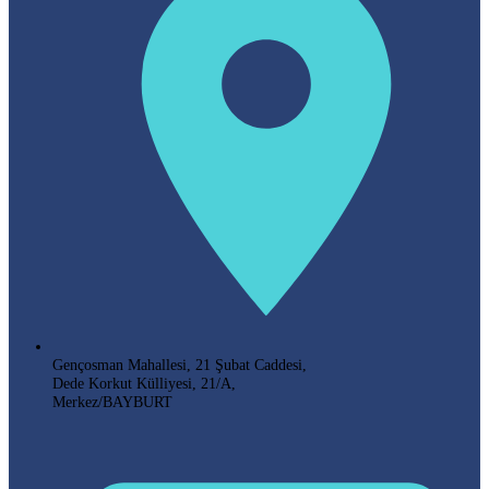
Gençosman Mahallesi, 21 Şubat Caddesi,
Dede Korkut Külliyesi, 21/A,
Merkez/BAYBURT