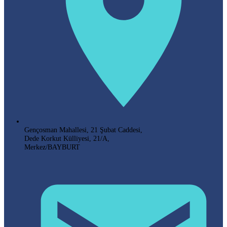
Gençosman Mahallesi, 21 Şubat Caddesi,
Dede Korkut Külliyesi, 21/A,
Merkez/BAYBURT