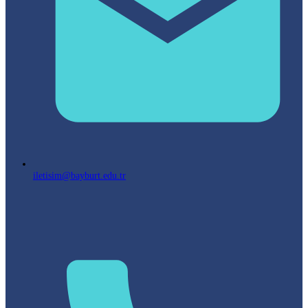
iletisim@bayburt.edu.tr