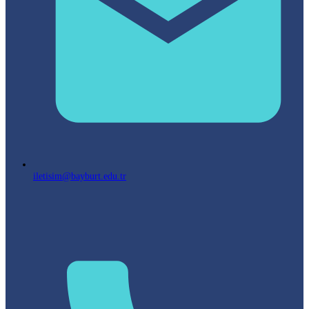
iletisim@bayburt.edu.tr