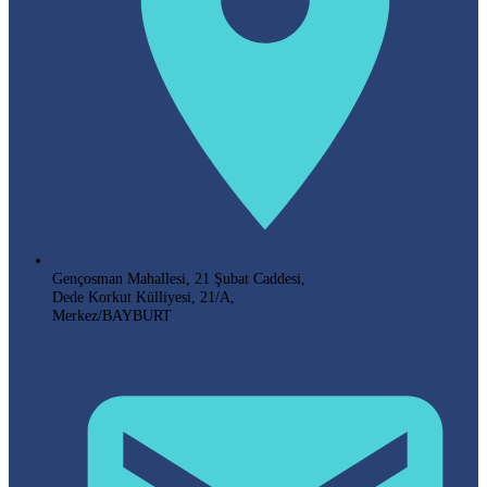
Gençosman Mahallesi, 21 Şubat Caddesi,
Dede Korkut Külliyesi, 21/A,
Merkez/BAYBURT